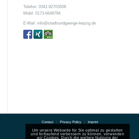
Telefon:
0341-92703508
Mobil:
0173-6648794
E-Mail:
info@stadtrundgaenge-leipzig.de
Contact
Privacy Policy
Imprint
Um unsere Webseite für Sie optimal zu gestalten
und fortlaufend verbessern zu können, verwenden
wir Cookies. Durch die weitere Nutzung der