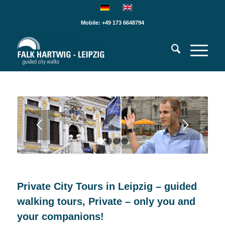
Mobile: +49 173 6648794
1
2
3
4
Private City Tours in Leipzig – guided
walking tours, Private – only you and
your companions!